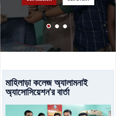
মাহিলাড়া কলেজ অ্যালামনাই
অ্যাসোসিয়েশন'র বার্তা