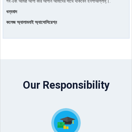
গর্ব এবং আমরা আশা করি আপনি আমাদের সাথে থাকবেন ইনশাআল্লাহ্।.
ধন্যবাদ
কলেজ অ্যালামনাই অ্যাসোসিয়েশন়
Our Responsibility