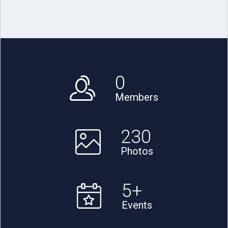
0
Members
230
Photos
5
+
Events